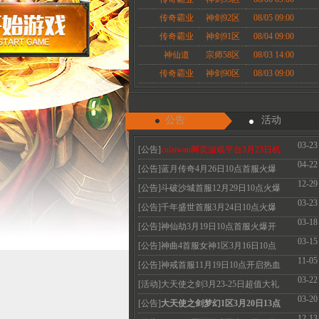
传奇霸业
神剑92区
08/05 09:00
传奇霸业
神剑91区
08/04 09:00
神仙道
宗师58区
08/03 14:00
传奇霸业
神剑90区
08/03 09:00
公告
活动
03-23
[公告]
culaiwan网页游戏平台3月23日机
04-22
房维护公告
[公告]蓝月传奇4月26日10点首服火爆
12-29
开启 热血永恒
[公告]斗破沙城首服12月29日10点火爆
03-23
开启传奇新体
[公告]千年盛世首服3月24日10点火爆
03-18
开启
[公告]神仙劫3月19日10点首服火爆开
03-15
启 V3免费领取
[公告]神曲4首服女神1区3月16日10点
11-05
火爆开启 召唤
[公告]神戒首服11月19日10点开启热血
03-22
经典散人必玩
[活动]大天使之剑3月23-25日超值大礼
03-20
珍惜道具限
[公告]
大天使之剑梦幻1区3月20日13点
12-13