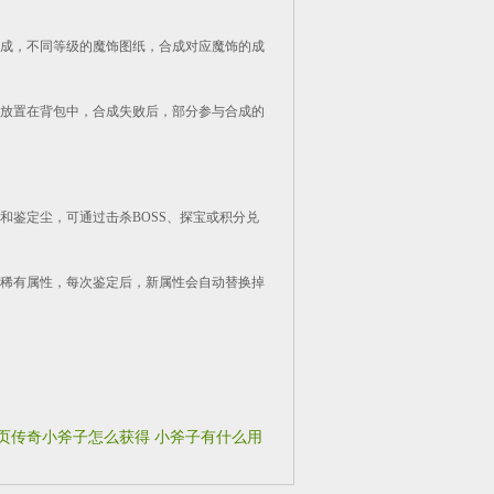
成，不同等级的魔饰图纸，合成对应魔饰的成
放置在背包中，合成失败后，部分参与合成的
鉴定尘，可通过击杀BOSS、探宝或积分兑
稀有属性，每次鉴定后，新属性会自动替换掉
页传奇小斧子怎么获得 小斧子有什么用