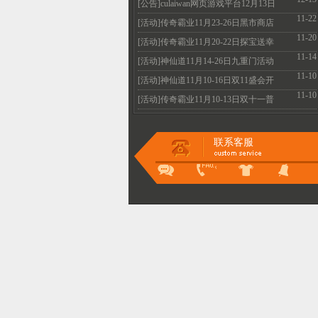
火爆开启
[公告]culaiwan网页游戏平台12月13日
11-22
机房维护升级
[活动]传奇霸业11月23-26日黑市商店
11-20
全民疯抢不容
[活动]传奇霸业11月20-22日探宝送幸
11-14
运 霸业抽不停
[活动]神仙道11月14-26日九重门活动
11-10
惊喜好礼的等
[活动]神仙道11月10-16日双11盛会开
11-10
启 多重惊喜等
[活动]传奇霸业11月10-13日双十一普
天同庆 超值特
联系客服