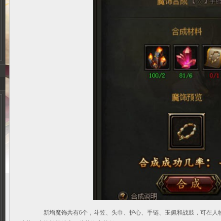
新增魔饰共有6个，斗笠、头巾、护心、手链、玉佩和战鼓，可在人物