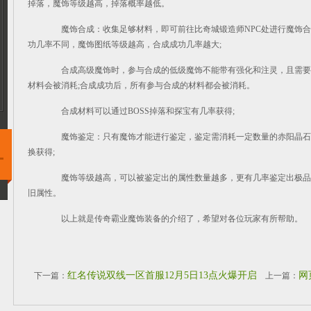
掉落，魔饰等级越高，掉落概率越低。
魔饰合成：收集足够材料，即可前往比奇城锻造师NPC处进行魔饰合
功几率不同，魔饰图纸等级越高，合成成功几率越大;
合成高级魔饰时，参与合成的低级魔饰不能带有强化和注灵，且需要
材料会被消耗;合成成功后，所有参与合成的材料都会被消耗。
合成材料可以通过BOSS掉落和探宝有几率获得;
魔饰鉴定：只有魔饰才能进行鉴定，鉴定需消耗一定数量的赤阳晶石和
换获得;
魔饰等级越高，可以被鉴定出的属性数量越多，更有几率鉴定出极品
旧属性。
以上就是传奇霸业魔饰装备的介绍了，希望对各位玩家有所帮助。
红名传说双线一区首服12月5日13点火爆开启
网
下一篇：
上一篇：