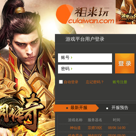
游戏平台用户登录
账号
密码
自动登录
忘记密码？
账号注册
最新开服
开服预告
游戏名称
服务器名
时间
神仙道
宗师59区
08/06 14:00
传奇霸业
神剑93区
08/06 09:00