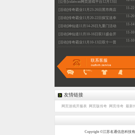
火爆开启
[公告]culaiwan网页游戏平台12月13日
11-22
机房维护升级
[活动]传奇霸业11月23-26日黑市商店
11-20
全民疯抢不容
[活动]传奇霸业11月20-22日探宝送幸
11-14
运 霸业抽不停
[活动]神仙道11月14-26日九重门活动
11-10
惊喜好礼的等
[活动]神仙道11月10-16日双11盛会开
11-10
启 多重惊喜等
[活动]传奇霸业11月10-13日双十一普
天同庆 超值特
联系客服
友情链接
网页游戏开服表
网页版传奇
网页传奇
最新
Copyright ©江苏名通信息科