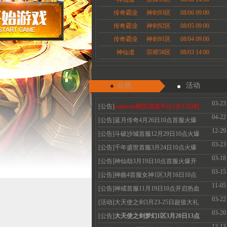
传奇霸业
神剑93区
08/06 09:00
传奇霸业
神剑92区
08/05 09:00
传奇霸业
神剑91区
08/04 09:00
神仙道
宗师58区
08/03 14:00
公告
活动
03-23
[公告]
culaiwan网页游戏平台3月23日机
04-22
房维护公告
[公告]蓝月传奇4月26日10点首服火爆
12-29
开启 热血永恒
[公告]斗破沙城首服12月29日10点火爆
03-23
开启传奇新体
[公告]千年盛世首服3月24日10点火爆
03-18
开启
[公告]神仙劫3月19日10点首服火爆开
03-15
启 V3免费领取
[公告]神曲4首服女神1区3月16日10点
11-05
火爆开启 召唤
[公告]神戒首服11月19日10点开启热血
03-22
经典散人必玩
[活动]大天使之剑3月23-25日超值大礼
03-20
珍惜道具限
[公告]
大天使之剑梦幻1区3月20日13点
12-13