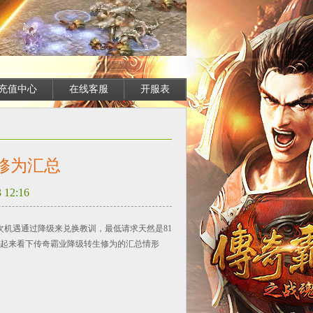
充值中心
在线客服
开服表
修为汇总
12:16
次机遇通过降级来兑换教训，最低请求天然是81
起来看下传奇霸业降级转生修为的汇总情形