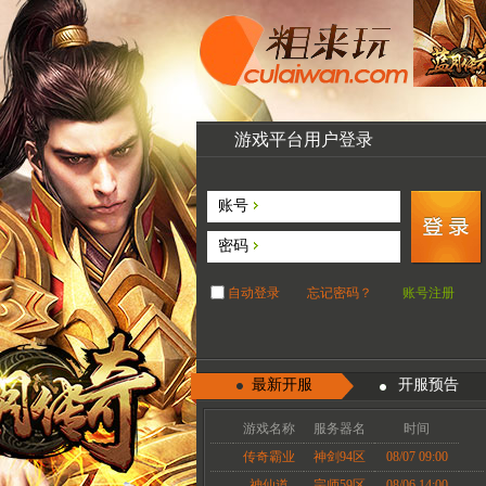
游戏平台用户登录
账号
密码
自动登录
忘记密码？
账号注册
最新开服
开服预告
游戏名称
服务器名
时间
传奇霸业
神剑94区
08/07 09:00
神仙道
宗师59区
08/06 14:00