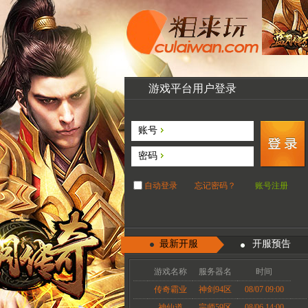
游戏平台用户登录
账号
密码
自动登录
忘记密码？
账号注册
最新开服
开服预告
游戏名称
服务器名
时间
传奇霸业
神剑94区
08/07 09:00
神仙道
宗师59区
08/06 14:00