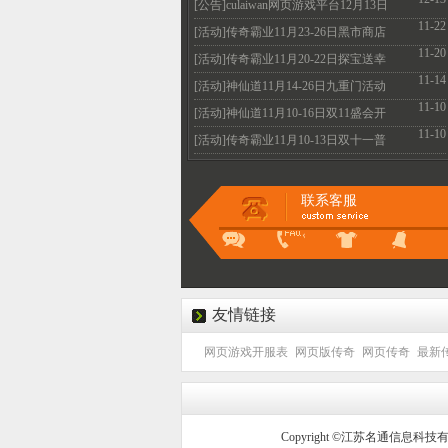
火爆开启
[公告]culaiwan网页游戏平台12月13日
11-22
机房维护升级
[活动]传奇霸业11月23-26日黑市商店
11-20
全民疯抢不容
[活动]传奇霸业11月20-22日探宝送幸
11-14
运 霸业抽不停
[活动]神仙道11月14-26日九重门活动
11-10
惊喜好礼的等
[活动]神仙道11月10-16日双11盛会开
11-10
启 多重惊喜等
[活动]传奇霸业11月10-13日双十一普
天同庆 超值特
联系客服
友情链接
网页游戏开服表
网页版传奇
网页传奇
最新
Copyright ©江苏名通信息科