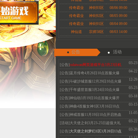
传奇霸业
神剑93区
08/06 09:00
传奇霸业
神剑92区
08/05 09:00
传奇霸业
神剑91区
08/04 09:00
神仙道
宗师58区
08/03 14:00
公告
活动
03-23
[公告]
culaiwan网页游戏平台3月23日机
04-22
房维护公告
[公告]蓝月传奇4月26日10点首服火爆
12-29
开启 热血永恒
[公告]斗破沙城首服12月29日10点火爆
03-23
开启传奇新体
[公告]千年盛世首服3月24日10点火爆
03-18
开启
[公告]神仙劫3月19日10点首服火爆开
03-15
启 V3免费领取
[公告]神曲4首服女神1区3月16日10点
11-05
火爆开启 召唤
[公告]神戒首服11月19日10点开启热血
03-22
经典散人必玩
[活动]大天使之剑3月23-25日超值大礼
03-20
珍惜道具限
[公告]
大天使之剑梦幻1区3月20日13点
12-13