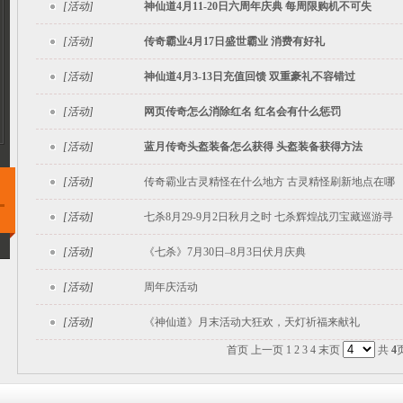
[活动]
神仙道4月11-20日六周年庆典 每周限购机不可失
[活动]
传奇霸业4月17日盛世霸业 消费有好礼
[活动]
神仙道4月3-13日充值回馈 双重豪礼不容错过
[活动]
网页传奇怎么消除红名 红名会有什么惩罚
[活动]
蓝月传奇头盔装备怎么获得 头盔装备获得方法
[活动]
传奇霸业古灵精怪在什么地方 古灵精怪刷新地点在哪
[活动]
七杀8月29-9月2日秋月之时 七杀辉煌战刃宝藏巡游寻
[活动]
《七杀》7月30日–8月3日伏月庆典
[活动]
周年庆活动
[活动]
《神仙道》月末活动大狂欢，天灯祈福来献礼
首页
上一页
1
2
3
4
末页
共
4