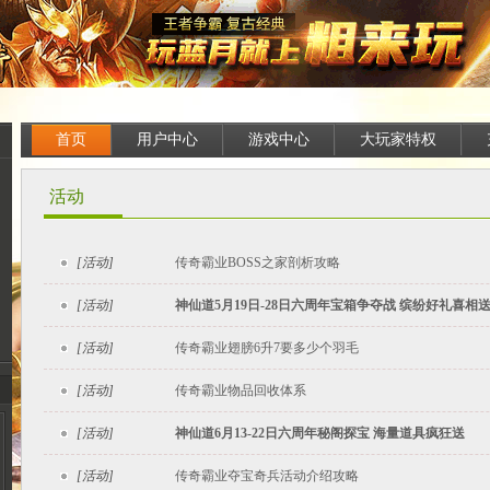
首页
用户中心
游戏中心
大玩家特权
活动
[活动]
传奇霸业BOSS之家剖析攻略
[活动]
神仙道5月19日-28日六周年宝箱争夺战 缤纷好礼喜相
[活动]
传奇霸业翅膀6升7要多少个羽毛
[活动]
传奇霸业物品回收体系
[活动]
神仙道6月13-22日六周年秘阁探宝 海量道具疯狂送
[活动]
传奇霸业夺宝奇兵活动介绍攻略