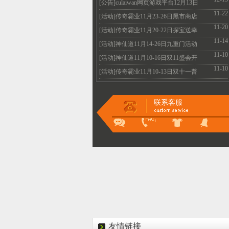
火爆开启
[公告]culaiwan网页游戏平台12月13日
11-22
机房维护升级
[活动]传奇霸业11月23-26日黑市商店
11-20
全民疯抢不容
[活动]传奇霸业11月20-22日探宝送幸
11-14
运 霸业抽不停
[活动]神仙道11月14-26日九重门活动
11-10
惊喜好礼的等
[活动]神仙道11月10-16日双11盛会开
11-10
启 多重惊喜等
[活动]传奇霸业11月10-13日双十一普
天同庆 超值特
联系客服
友情链接