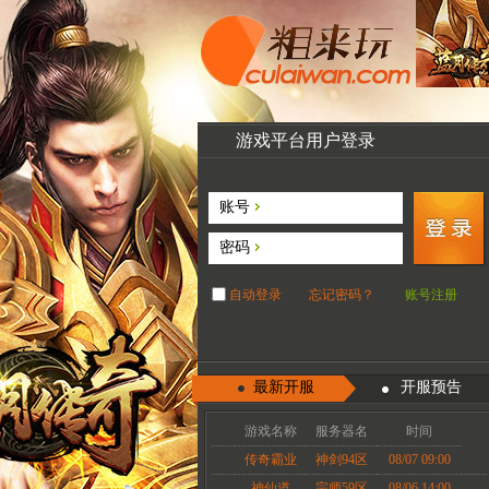
游戏平台用户登录
账号
密码
自动登录
忘记密码？
账号注册
最新开服
开服预告
游戏名称
服务器名
时间
传奇霸业
神剑94区
08/07 09:00
神仙道
宗师59区
08/06 14:00