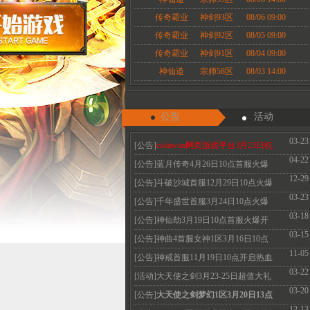
传奇霸业
神剑93区
08/06 09:00
传奇霸业
神剑92区
08/05 09:00
传奇霸业
神剑91区
08/04 09:00
神仙道
宗师58区
08/03 14:00
公告
活动
03-23
[公告]
culaiwan网页游戏平台3月23日机
04-22
房维护公告
[公告]蓝月传奇4月26日10点首服火爆
12-29
开启 热血永恒
[公告]斗破沙城首服12月29日10点火爆
03-23
开启传奇新体
[公告]千年盛世首服3月24日10点火爆
03-18
开启
[公告]神仙劫3月19日10点首服火爆开
03-15
启 V3免费领取
[公告]神曲4首服女神1区3月16日10点
11-05
火爆开启 召唤
[公告]神戒首服11月19日10点开启热血
03-22
经典散人必玩
[活动]大天使之剑3月23-25日超值大礼
03-20
珍惜道具限
[公告]
大天使之剑梦幻1区3月20日13点
12-13