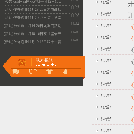
火爆开启
[公告]culaiwan网页游戏平台12月13日
[公告]
开
11-22
机房维护升级
[活动]传奇霸业11月23-26日黑市商店
[公告]
开
11-20
全民疯抢不容
[活动]传奇霸业11月20-22日探宝送幸
11-14
运 霸业抽不停
[公告]
《
[活动]神仙道11月14-26日九重门活动
11-10
惊喜好礼的等
[活动]神仙道11月10-16日双11盛会开
[公告]
《
11-10
启 多重惊喜等
[活动]传奇霸业11月10-13日双十一普
[公告]
《
天同庆 超值特
联系客服
[公告]
《
[公告]
《
[公告]
《
[公告]
《
[公告]
《
[公告]
《
[公告]
《