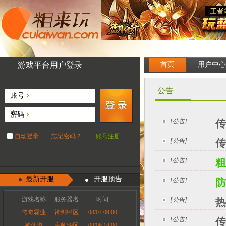
游戏平台用户登录
首页
用户中心
公告
账号
密码
[公告]
传
自动登录
忘记密码？
账号注册
[公告]
传
[公告]
粗
最新开服
开服预告
[公告]
防
游戏名称
服务器名
时间
[公告]
热
传奇霸业
神剑94区
08/07 09:00
[公告]
传
神仙道
宗师59区
08/06 14:00