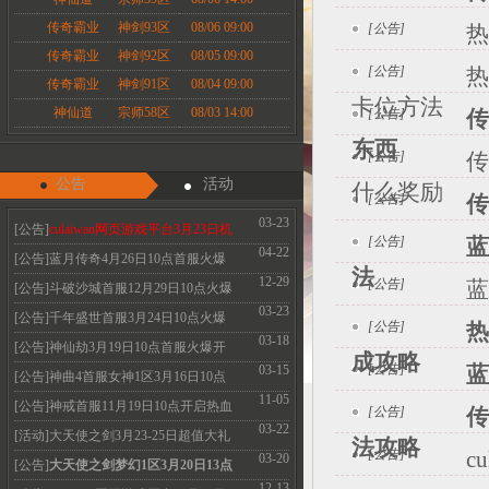
传奇霸业
神剑93区
08/06 09:00
[公告]
热
传奇霸业
神剑92区
08/05 09:00
[公告]
热
传奇霸业
神剑91区
08/04 09:00
卡位方法
神仙道
宗师58区
08/03 14:00
[公告]
传
东西
[公告]
传
公告
活动
什么奖励
[公告]
传
03-23
[公告]
culaiwan网页游戏平台3月23日机
[公告]
蓝
04-22
房维护公告
[公告]蓝月传奇4月26日10点首服火爆
法
12-29
[公告]
蓝
开启 热血永恒
[公告]斗破沙城首服12月29日10点火爆
03-23
开启传奇新体
[公告]千年盛世首服3月24日10点火爆
[公告]
热
03-18
开启
[公告]神仙劫3月19日10点首服火爆开
成攻略
[公告]
蓝
03-15
启 V3免费领取
[公告]神曲4首服女神1区3月16日10点
11-05
火爆开启 召唤
[公告]神戒首服11月19日10点开启热血
[公告]
传
03-22
经典散人必玩
[活动]大天使之剑3月23-25日超值大礼
法攻略
[公告]
c
03-20
珍惜道具限
[公告]
大天使之剑梦幻1区3月20日13点
12-13