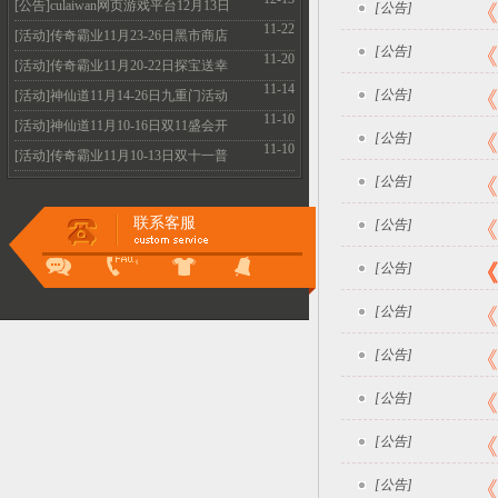
火爆开启
[公告]culaiwan网页游戏平台12月13日
[公告]
《
11-22
机房维护升级
[活动]传奇霸业11月23-26日黑市商店
[公告]
《
11-20
全民疯抢不容
[活动]传奇霸业11月20-22日探宝送幸
11-14
运 霸业抽不停
[公告]
《
[活动]神仙道11月14-26日九重门活动
11-10
惊喜好礼的等
[活动]神仙道11月10-16日双11盛会开
[公告]
《
11-10
启 多重惊喜等
[活动]传奇霸业11月10-13日双十一普
[公告]
《
天同庆 超值特
联系客服
[公告]
《
[公告]
《
[公告]
《
[公告]
《
[公告]
《
[公告]
《
[公告]
《