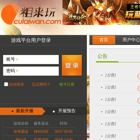
游戏平台用户登录
首页
用户中心
公告
账号
密码
[公告]
《
自动登录
忘记密码？
账号注册
[公告]
《
[公告]
《
最新开服
开服预告
[公告]
《
游戏名称
服务器名
时间
[公告]
《
传奇霸业
神剑94区
08/07 09:00
[公告]
《
神仙道
宗师59区
08/06 14:00